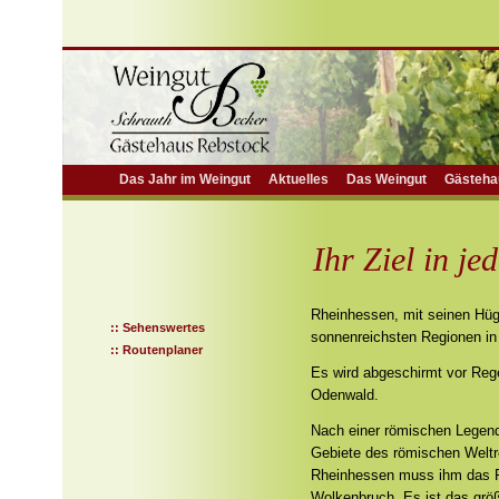
Das Jahr im Weingut
Aktuelles
Das Weingut
Gästeha
Ihr Ziel in je
Rheinhessen, mit seinen Hüge
:: Sehenswertes
sonnenreichsten Regionen in 
:: Routenplaner
Es wird abgeschirmt vor Re
Odenwald.
Nach einer römischen Legend
Gebiete des römischen Weltr
Rheinhessen muss ihm das Fü
Wolkenbruch. Es ist das grö